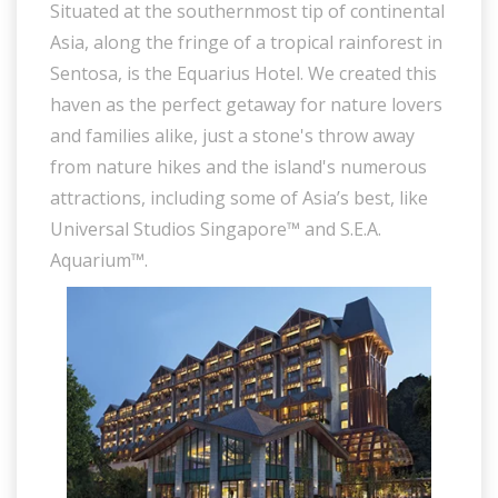
Situated at the southernmost tip of continental
Asia, along the fringe of a tropical rainforest in
Sentosa, is the Equarius Hotel. We created this
haven as the perfect getaway for nature lovers
and families alike, just a stone's throw away
from nature hikes and the island's numerous
attractions, including some of Asia’s best, like
Universal Studios Singapore™ and S.E.A.
Aquarium™.