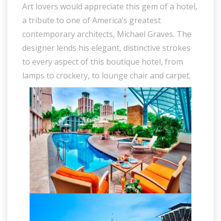
Art lovers would appreciate this gem of a hotel,
a tribute to one of America’s greatest
contemporary architects, Michael Graves. The
designer lends his elegant, distinctive strokes
to every aspect of this boutique hotel, from
lamps to crockery, to lounge chair and carpet.